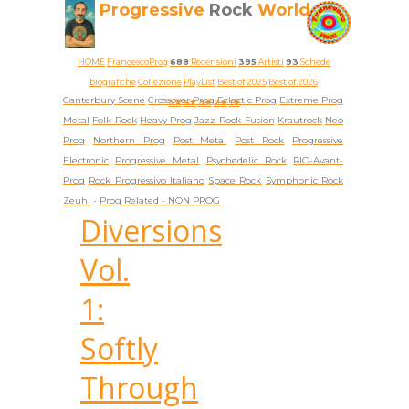
Progressive
Rock
World
HOME
FrancescoProg
688
Recensioni
395
Artisti
93
Schede
biografiche
Collezione
PlayList
Best of 2025
Best of 2026
Canterbury Scene
Crossover Prog
Eclectic Prog
Extreme Prog
5★
4★
3★
2★
1★
Metal
Folk Rock
Heavy Prog
Jazz-Rock Fusion
Krautrock
Neo
Prog
Northern Prog
Post Metal
Post Rock
Progressive
Electronic
Progressive Metal
Psychedelic Rock
RIO-Avant-
Prog
Rock Progressivo Italiano
Space Rock
Symphonic Rock
Zeuhl
-
Prog Related -
NON PROG
Diversions
Vol.
1:
Softly
Through