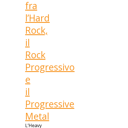
fra
l’Hard
Rock,
il
Rock
Progressivo
e
il
Progressive
Metal
L’Heavy