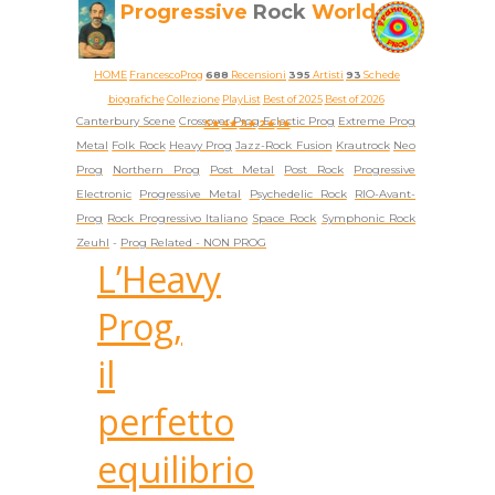
Progressive
Rock
World
HOME
FrancescoProg
688
Recensioni
395
Artisti
93
Schede
biografiche
Collezione
PlayList
Best of 2025
Best of 2026
Canterbury Scene
Crossover Prog
Eclectic Prog
Extreme Prog
5★
4★
3★
2★
1★
Metal
Folk Rock
Heavy Prog
Jazz-Rock Fusion
Krautrock
Neo
Prog
Northern Prog
Post Metal
Post Rock
Progressive
Electronic
Progressive Metal
Psychedelic Rock
RIO-Avant-
Prog
Rock Progressivo Italiano
Space Rock
Symphonic Rock
Zeuhl
-
Prog Related -
NON PROG
L’Heavy
Prog,
il
perfetto
equilibrio