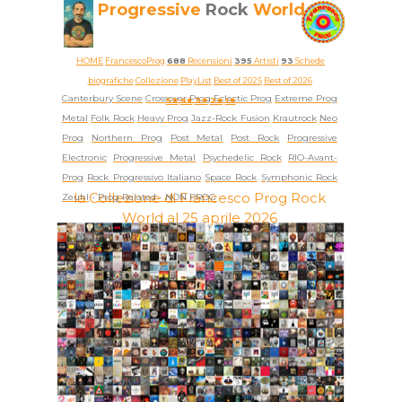
Progressive
Rock
World
HOME
FrancescoProg
688
Recensioni
395
Artisti
93
Schede
biografiche
Collezione
PlayList
Best of 2025
Best of 2026
Canterbury Scene
Crossover Prog
Eclectic Prog
Extreme Prog
5★
4★
3★
2★
1★
Metal
Folk Rock
Heavy Prog
Jazz-Rock Fusion
Krautrock
Neo
Prog
Northern Prog
Post Metal
Post Rock
Progressive
Electronic
Progressive Metal
Psychedelic Rock
RIO-Avant-
Prog
Rock Progressivo Italiano
Space Rock
Symphonic Rock
la Collezione di Francesco Prog Rock
Zeuhl
-
Prog Related -
NON PROG
World al 25 aprile 2026