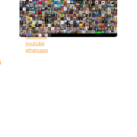
facebook
youtube
whatsapp
G
|