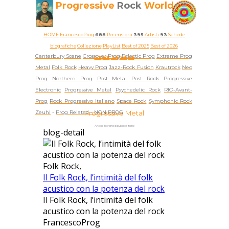
Progressive
Rock
World
HOME
FrancescoProg
688
Recensioni
395
Artisti
93
Schede
biografiche
Collezione
PlayList
Best of 2025
Best of 2026
Canterbury Scene
Crossover Prog
Eclectic Prog
Extreme Prog
5★
4★
3★
2★
1★
Metal
Folk Rock
Heavy Prog
Jazz-Rock Fusion
Krautrock
Neo
Prog
Northern Prog
Post Metal
Post Rock
Progressive
Electronic
Progressive Metal
Psychedelic Rock
RIO-Avant-
Prog
Rock Progressivo Italiano
Space Rock
Symphonic Rock
Zeuhl
-
Prog Related -
Progressive Metal
NON PROG
Articoli in ordine di pubblicazione
blog-detail
Folk Rock,
Il Folk Rock, l’intimità del folk
acustico con la potenza del rock
Il Folk Rock, l’intimità del folk
acustico con la potenza del rock
FrancescoProg