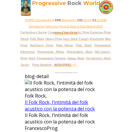
Progressive
Rock
World
HOME
FrancescoProg
688
Recensioni
395
Artisti
93
Schede
biografiche
Collezione
PlayList
Best of 2025
Best of 2026
Canterbury Scene
Crossover Prog
Eclectic Prog
Extreme Prog
5★
4★
3★
2★
1★
Metal
Folk Rock
Heavy Prog
Jazz-Rock Fusion
Krautrock
Neo
Prog
Northern Prog
Post Metal
Post Rock
Progressive
Electronic
Progressive Metal
Psychedelic Rock
RIO-Avant-
Prog
Rock Progressivo Italiano
Space Rock
Symphonic Rock
Zeuhl
-
Prog Related -
NON PROG
NON PROG
Articoli in ordine di pubblicazione
blog-detail
Folk Rock,
Il Folk Rock, l’intimità del folk
acustico con la potenza del rock
Il Folk Rock, l’intimità del folk
acustico con la potenza del rock
FrancescoProg