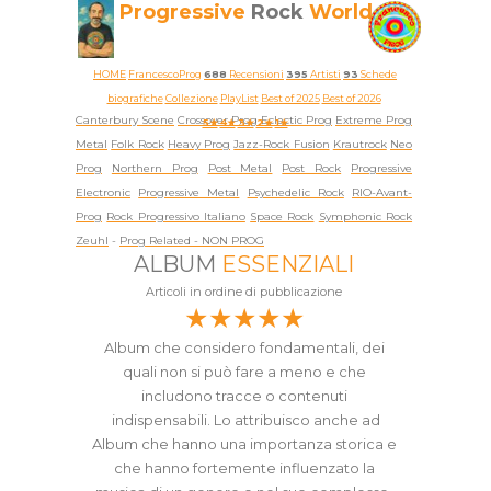
Progressive
Rock
World
HOME
FrancescoProg
688
Recensioni
395
Artisti
93
Schede
biografiche
Collezione
PlayList
Best of 2025
Best of 2026
Canterbury Scene
Crossover Prog
Eclectic Prog
Extreme Prog
5★
4★
3★
2★
1★
Metal
Folk Rock
Heavy Prog
Jazz-Rock Fusion
Krautrock
Neo
Prog
Northern Prog
Post Metal
Post Rock
Progressive
Electronic
Progressive Metal
Psychedelic Rock
RIO-Avant-
Prog
Rock Progressivo Italiano
Space Rock
Symphonic Rock
Zeuhl
-
Prog Related -
NON PROG
ALBUM
ESSENZIALI
Articoli in ordine di pubblicazione
★★★★★
Album che considero fondamentali, dei
quali non si può fare a meno e che
includono tracce o contenuti
indispensabili. Lo attribuisco anche ad
Album che hanno una importanza storica e
che hanno fortemente influenzato la