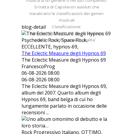
musica di un genere o nel suo complesso.
Si tratta di Capolavori assoluti che
travalicano le classificazioni dei generi
musicali
blog-detail
Classificazione:
Album che sono MUST in una qualsiasi
Psychedelic Rock, Space Rock,
collezione di musica di qualita'.
ECCELLENTE, hypnos-69,
The Eclectic Measure degli Hypnos 69
The Eclectic Measure degli Hypnos 69
FrancescoProg
06-08-2026 08:00
06-08-2026 08:00
The Eclectic Measure degli Hypnos 69,
album del 2007. Quarto album degli
Hypnos 69, band belga di cui ho
lungamente parlato in occasione delle
recensioni ...
Rock Progressivo Italiano, OTTIMO,