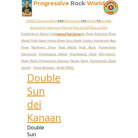
Progressive
Rock
World
HOME
FrancescoProg
688
Recensioni
395
Artisti
93
Schede
biografiche
Collezione
PlayList
Best of 2025
Best of 2026
Canterbury Scene
Crossover Prog
Eclectic Prog
Extreme Prog
5★
4★
3★
2★
1★
Metal
Folk Rock
Heavy Prog
Jazz-Rock Fusion
Krautrock
Neo
Prog
Northern Prog
Post Metal
Post Rock
Progressive
Electronic
Progressive Metal
Psychedelic Rock
RIO-Avant-
Prog
Rock Progressivo Italiano
Space Rock
Symphonic Rock
Zeuhl
-
Prog Related -
NON PROG
Double
Sun
dei
Kanaan
Double
Sun